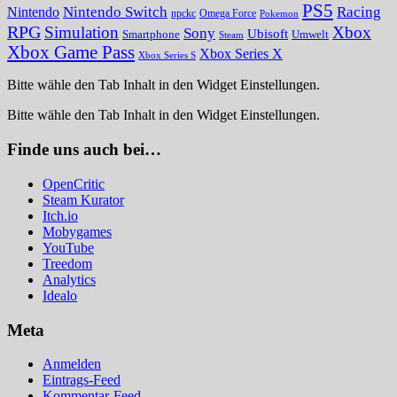
PS5
Nintendo Switch
Racing
Nintendo
npckc
Omega Force
Pokemon
RPG
Simulation
Xbox
Sony
Ubisoft
Smartphone
Umwelt
Steam
Xbox Game Pass
Xbox Series X
Xbox Series S
Bitte wähle den Tab Inhalt in den Widget Einstellungen.
Bitte wähle den Tab Inhalt in den Widget Einstellungen.
Finde uns auch bei…
OpenCritic
Steam Kurator
Itch.io
Mobygames
YouTube
Treedom
Analytics
Idealo
Meta
Anmelden
Eintrags-Feed
Kommentar-Feed