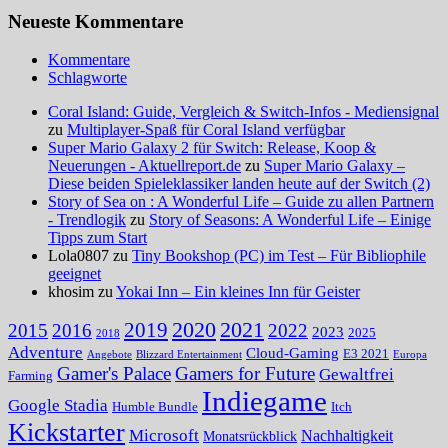
Neueste Kommentare
Kommentare
Schlagworte
Coral Island: Guide, Vergleich & Switch-Infos - Mediensignal
zu
Multiplayer-Spaß für Coral Island verfügbar
Super Mario Galaxy 2 für Switch: Release, Koop &
Neuerungen - Aktuellreport.de
zu
Super Mario Galaxy –
Diese beiden Spieleklassiker landen heute auf der Switch (2)
Story of Sea on : A Wonderful Life – Guide zu allen Partnern
- Trendlogik
zu
Story of Seasons: A Wonderful Life – Einige
Tipps zum Start
Lola0807 zu
Tiny Bookshop (PC) im Test – Für Bibliophile
geeignet
khosim zu
Yokai Inn – Ein kleines Inn für Geister
2020
2021
2019
2015
2016
2022
2023
2025
2018
Adventure
Cloud-Gaming
E3 2021
Angebote
Blizzard Entertainment
Europa
Gamer's Palace
Gamers for Future
Gewaltfrei
Farming
Indiegame
Google Stadia
Humble Bundle
Itch
Kickstarter
Microsoft
Nachhaltigkeit
Monatsrückblick