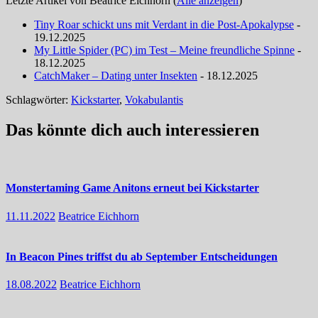
Letzte Artikel von Beatrice Eichhorn
(
Alle anzeigen
)
Tiny Roar schickt uns mit Verdant in die Post-Apokalypse
-
19.12.2025
My Little Spider (PC) im Test – Meine freundliche Spinne
-
18.12.2025
CatchMaker – Dating unter Insekten
- 18.12.2025
Schlagwörter:
Kickstarter
,
Vokabulantis
Das könnte dich auch interessieren
Monstertaming Game Anitons erneut bei Kickstarter
11.11.2022
Beatrice Eichhorn
In Beacon Pines triffst du ab September Entscheidungen
18.08.2022
Beatrice Eichhorn