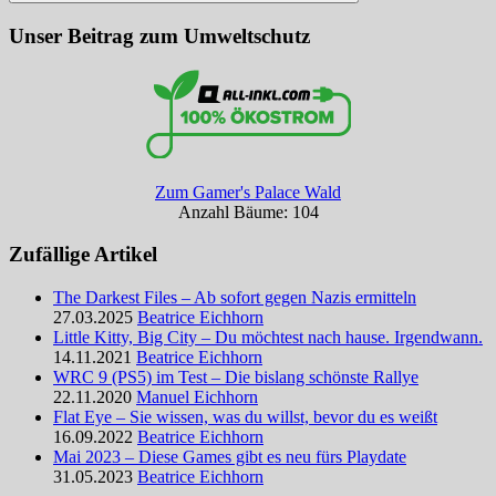
Suchen
Unser Beitrag zum Umweltschutz
Zum Gamer's Palace Wald
Anzahl Bäume: 104
Zufällige Artikel
The Darkest Files – Ab sofort gegen Nazis ermitteln
27.03.2025
Beatrice Eichhorn
Little Kitty, Big City – Du möchtest nach hause. Irgendwann.
14.11.2021
Beatrice Eichhorn
WRC 9 (PS5) im Test – Die bislang schönste Rallye
22.11.2020
Manuel Eichhorn
Flat Eye – Sie wissen, was du willst, bevor du es weißt
16.09.2022
Beatrice Eichhorn
Mai 2023 – Diese Games gibt es neu fürs Playdate
31.05.2023
Beatrice Eichhorn