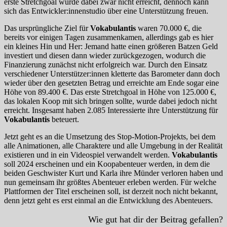
erste Stretchgoal wurde dabei zwar nicht erreicht, dennoch kann
sich das Entwickler:innenstudio über eine Unterstützung freuen.
Das ursprüngliche Ziel für
Vokabulantis
waren 70.000 €, die
bereits vor einigen Tagen zusammenkamen, allerdings gab es hier
ein kleines Hin und Her: Jemand hatte einen größeren Batzen Geld
investiert und diesen dann wieder zurückgezogen, wodurch die
Finanzierung zunächst nicht erfolgreich war. Durch den Einsatz
verschiedener Unterstützer:innen kletterte das Barometer dann doch
wieder über den gesetzten Betrag und erreichte am Ende sogar eine
Höhe von 89.400 €. Das erste Stretchgoal in Höhe von 125.000 €,
das lokalen Koop mit sich bringen sollte, wurde dabei jedoch nicht
erreicht. Insgesamt haben 2.085 Interessierte ihre Unterstützung für
Vokabulantis
beteuert.
Jetzt geht es an die Umsetzung des Stop-Motion-Projekts, bei dem
alle Animationen, alle Charaktere und alle Umgebung in der Realität
existieren und in ein Videospiel verwandelt werden.
Vokabulantis
soll 2024 erscheinen und ein Koopabenteuer werden, in dem die
beiden Geschwister Kurt und Karla ihre Münder verloren haben und
nun gemeinsam ihr größtes Abenteuer erleben werden. Für welche
Plattformen der Titel erscheinen soll, ist derzeit noch nicht bekannt,
denn jetzt geht es erst einmal an die Entwicklung des Abenteuers.
Wie gut hat dir der Beitrag gefallen?