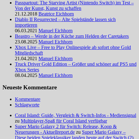
Passpartout: The Starving Artist (Nintendo Switch) im Test –
Von der Kunst, Kunst zu schaffen
21.12.2018
Beatrice Eichhorn
Diablo II Resurrected – Alte Spielstände lassen sich
importieren
06.03.2021
Manuel Eichhorn
Beastro – Werde in der Küche zum Helden der Caretakers
23.08.2025
Manuel Eichhorn
Xbox Live – Free to Play Onlinespiele ab sofort ohne Gold
Mitgliedschaft
21.04.2021
Manuel Eichhorn
Truck Driver Gold Edition – Größer und schöner auf PS5 und
Xbox Series
08.04.2025
Manuel Eichhorn
Neueste Kommentare
Kommentare
Schlagworte
Coral Island: Guide, Vergleich & Switch-Infos - Mediensignal
zu
Multiplayer-Spaß für Coral Island verfügbar
Super Mario Galaxy 2 für Switch: Release, Koop &
Neuerungen - Aktuellreport.de
zu
Super Mario Galaxy –
Diese beiden Spieleklassiker landen heute auf der Switch (2)