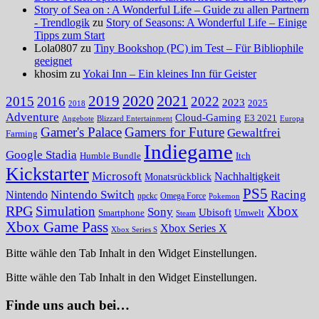
Story of Sea on : A Wonderful Life – Guide zu allen Partnern
- Trendlogik
zu
Story of Seasons: A Wonderful Life – Einige
Tipps zum Start
Lola0807 zu
Tiny Bookshop (PC) im Test – Für Bibliophile
geeignet
khosim zu
Yokai Inn – Ein kleines Inn für Geister
2020
2021
2019
2015
2016
2022
2023
2025
2018
Adventure
Cloud-Gaming
E3 2021
Angebote
Blizzard Entertainment
Europa
Gamer's Palace
Gamers for Future
Gewaltfrei
Farming
Indiegame
Google Stadia
Humble Bundle
Itch
Kickstarter
Microsoft
Nachhaltigkeit
Monatsrückblick
PS5
Nintendo Switch
Racing
Nintendo
npckc
Omega Force
Pokemon
RPG
Simulation
Xbox
Sony
Ubisoft
Smartphone
Umwelt
Steam
Xbox Game Pass
Xbox Series X
Xbox Series S
Bitte wähle den Tab Inhalt in den Widget Einstellungen.
Bitte wähle den Tab Inhalt in den Widget Einstellungen.
Finde uns auch bei…