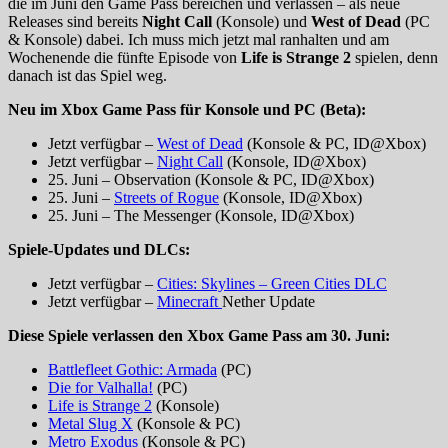
die im Juni den Game Pass bereichen und verlassen – als neue
Releases sind bereits
Night Call
(Konsole) und
West of Dead
(PC
& Konsole) dabei. Ich muss mich jetzt mal ranhalten und am
Wochenende die fünfte Episode von
Life is Strange 2
spielen, denn
danach ist das Spiel weg.
Neu im Xbox Game Pass für Konsole und PC (Beta):
Jetzt verfügbar –
West of Dead
(Konsole & PC, ID@Xbox)
Jetzt verfügbar –
Night Call
(Konsole, ID@Xbox)
25. Juni – Observation (Konsole & PC, ID@Xbox)
25. Juni –
Streets of Rogue
(Konsole, ID@Xbox)
25. Juni – The Messenger (Konsole, ID@Xbox)
Spiele-Updates und DLCs:
Jetzt verfügbar –
Cities: Skylines – Green Cities DLC
Jetzt verfügbar –
Minecraft
Nether Update
Diese Spiele verlassen den Xbox Game Pass am 30. Juni:
Battlefleet Gothic: Armada
(PC)
Die for Valhalla!
(PC)
Life is Strange 2
(Konsole)
Metal Slug X
(Konsole & PC)
Metro Exodus
(Konsole & PC)