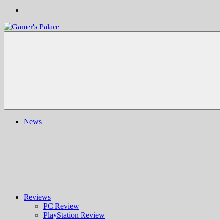
Gamer's
Nachrichten,
Palace
Berichte,
Reviews
&
mehr
rund
ums
Gaming
und
News
darüber
hinaus
|
Ludo
ergo
sum
|
Gaming-
Blog
Reviews
PC Review
PlayStation Review