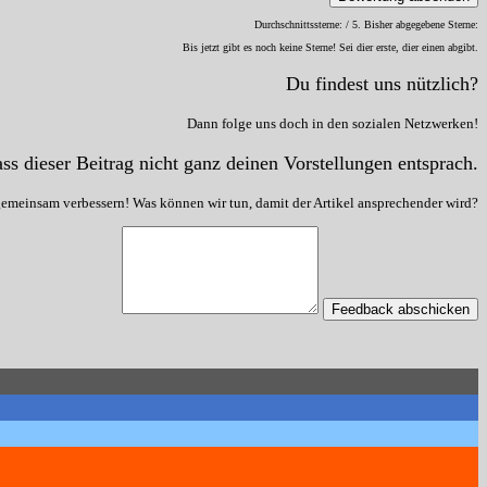
Durchschnittssterne:
/ 5. Bisher abgegebene Sterne:
Bis jetzt gibt es noch keine Sterne! Sei dier erste, dier einen abgibt.
Du findest uns nützlich?
Dann folge uns doch in den sozialen Netzwerken!
ss dieser Beitrag nicht ganz deinen Vorstellungen entsprach.
gemeinsam verbessern! Was können wir tun, damit der Artikel ansprechender wird?
Feedback abschicken