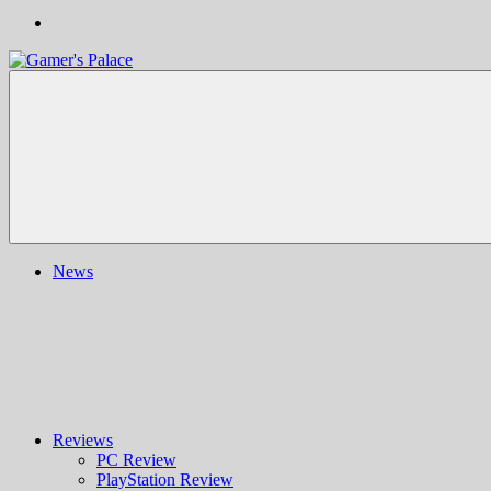
Gamer's
Nachrichten,
Palace
Berichte,
Reviews
&
mehr
rund
ums
Gaming
und
News
darüber
hinaus
|
Ludo
ergo
sum
|
Gaming-
Blog
Reviews
PC Review
PlayStation Review