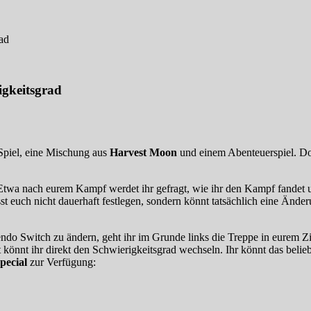
ad
igkeitsgrad
 Spiel, eine Mischung aus
Harvest Moon
und einem Abenteuerspiel. Do
. Etwa nach eurem Kampf werdet ihr gefragt, wie ihr den Kampf fandet 
t euch nicht dauerhaft festlegen, sondern könnt tatsächlich eine Änder
endo Switch zu ändern, geht ihr im Grunde links die Treppe in eurem 
t könnt ihr direkt den Schwierigkeitsgrad wechseln. Ihr könnt das bel
pecial
zur Verfügung: