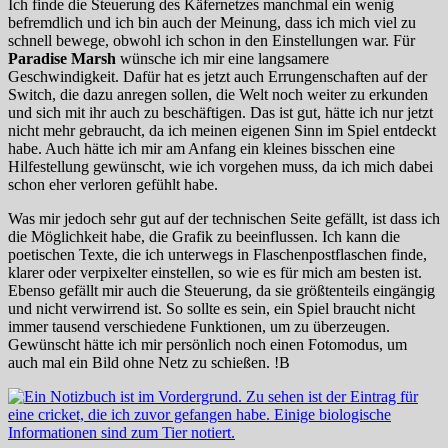
Ich finde die Steuerung des Käfernetzes manchmal ein wenig
befremdlich und ich bin auch der Meinung, dass ich mich viel zu
schnell bewege, obwohl ich schon in den Einstellungen war. Für
Paradise Marsh
wünsche ich mir eine langsamere
Geschwindigkeit. Dafür hat es jetzt auch Errungenschaften auf der
Switch, die dazu anregen sollen, die Welt noch weiter zu erkunden
und sich mit ihr auch zu beschäftigen. Das ist gut, hätte ich nur jetzt
nicht mehr gebraucht, da ich meinen eigenen Sinn im Spiel entdeckt
habe. Auch hätte ich mir am Anfang ein kleines bisschen eine
Hilfestellung gewünscht, wie ich vorgehen muss, da ich mich dabei
schon eher verloren gefühlt habe.
Was mir jedoch sehr gut auf der technischen Seite gefällt, ist dass ich
die Möglichkeit habe, die Grafik zu beeinflussen. Ich kann die
poetischen Texte, die ich unterwegs in Flaschenpostflaschen finde,
klarer oder verpixelter einstellen, so wie es für mich am besten ist.
Ebenso gefällt mir auch die Steuerung, da sie größtenteils eingängig
und nicht verwirrend ist. So sollte es sein, ein Spiel braucht nicht
immer tausend verschiedene Funktionen, um zu überzeugen.
Gewünscht hätte ich mir persönlich noch einen Fotomodus, um
auch mal ein Bild ohne Netz zu schießen. !B