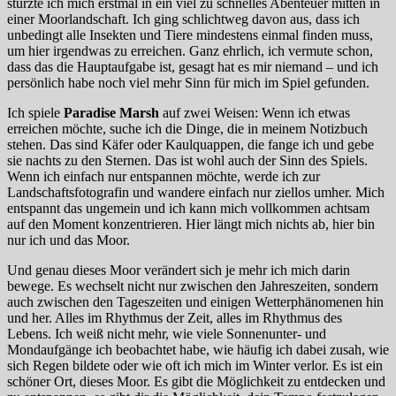
stürzte ich mich erstmal in ein viel zu schnelles Abenteuer mitten in
einer Moorlandschaft. Ich ging schlichtweg davon aus, dass ich
unbedingt alle Insekten und Tiere mindestens einmal finden muss,
um hier irgendwas zu erreichen. Ganz ehrlich, ich vermute schon,
dass das die Hauptaufgabe ist, gesagt hat es mir niemand – und ich
persönlich habe noch viel mehr Sinn für mich im Spiel gefunden.
Ich spiele
Paradise Marsh
auf zwei Weisen: Wenn ich etwas
erreichen möchte, suche ich die Dinge, die in meinem Notizbuch
stehen. Das sind Käfer oder Kaulquappen, die fange ich und gebe
sie nachts zu den Sternen. Das ist wohl auch der Sinn des Spiels.
Wenn ich einfach nur entspannen möchte, werde ich zur
Landschaftsfotografin und wandere einfach nur ziellos umher. Mich
entspannt das ungemein und ich kann mich vollkommen achtsam
auf den Moment konzentrieren. Hier längt mich nichts ab, hier bin
nur ich und das Moor.
Und genau dieses Moor verändert sich je mehr ich mich darin
bewege. Es wechselt nicht nur zwischen den Jahreszeiten, sondern
auch zwischen den Tageszeiten und einigen Wetterphänomenen hin
und her. Alles im Rhythmus der Zeit, alles im Rhythmus des
Lebens. Ich weiß nicht mehr, wie viele Sonnenunter- und
Mondaufgänge ich beobachtet habe, wie häufig ich dabei zusah, wie
sich Regen bildete oder wie oft ich mich im Winter verlor. Es ist ein
schöner Ort, dieses Moor. Es gibt die Möglichkeit zu entdecken und