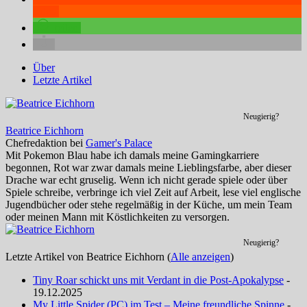
teilen
teilen
Über
Letzte Artikel
Neugierig?
Beatrice Eichhorn
Chefredaktion
bei
Gamer's Palace
Mit Pokemon Blau habe ich damals meine Gamingkarriere
begonnen, Rot war zwar damals meine Lieblingsfarbe, aber dieser
Drache war echt gruselig. Wenn ich nicht gerade spiele oder über
Spiele schreibe, verbringe ich viel Zeit auf Arbeit, lese viel englische
Jugendbücher oder stehe regelmäßig in der Küche, um mein Team
oder meinen Mann mit Köstlichkeiten zu versorgen.
Neugierig?
Letzte Artikel von Beatrice Eichhorn
(
Alle anzeigen
)
Tiny Roar schickt uns mit Verdant in die Post-Apokalypse
-
19.12.2025
My Little Spider (PC) im Test – Meine freundliche Spinne
-