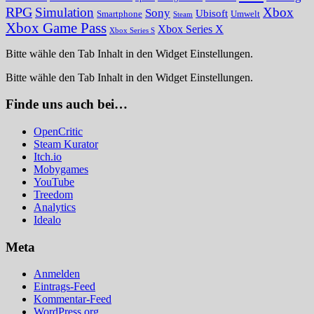
RPG
Simulation
Xbox
Sony
Ubisoft
Smartphone
Umwelt
Steam
Xbox Game Pass
Xbox Series X
Xbox Series S
Bitte wähle den Tab Inhalt in den Widget Einstellungen.
Bitte wähle den Tab Inhalt in den Widget Einstellungen.
Finde uns auch bei…
OpenCritic
Steam Kurator
Itch.io
Mobygames
YouTube
Treedom
Analytics
Idealo
Meta
Anmelden
Eintrags-Feed
Kommentar-Feed
WordPress.org