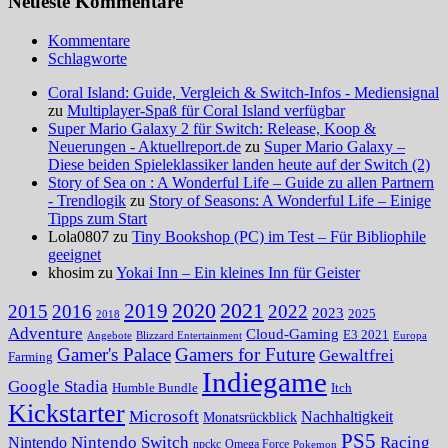
Neueste Kommentare
Kommentare
Schlagworte
Coral Island: Guide, Vergleich & Switch-Infos - Mediensignal
zu
Multiplayer-Spaß für Coral Island verfügbar
Super Mario Galaxy 2 für Switch: Release, Koop &
Neuerungen - Aktuellreport.de
zu
Super Mario Galaxy –
Diese beiden Spieleklassiker landen heute auf der Switch (2)
Story of Sea on : A Wonderful Life – Guide zu allen Partnern
- Trendlogik
zu
Story of Seasons: A Wonderful Life – Einige
Tipps zum Start
Lola0807 zu
Tiny Bookshop (PC) im Test – Für Bibliophile
geeignet
khosim zu
Yokai Inn – Ein kleines Inn für Geister
2020
2021
2019
2015
2016
2022
2023
2025
2018
Adventure
Cloud-Gaming
E3 2021
Angebote
Blizzard Entertainment
Europa
Gamer's Palace
Gamers for Future
Gewaltfrei
Farming
Indiegame
Google Stadia
Humble Bundle
Itch
Kickstarter
Microsoft
Nachhaltigkeit
Monatsrückblick
PS5
Nintendo Switch
Racing
Nintendo
npckc
Omega Force
Pokemon