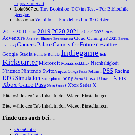
Tipps zum Start
Lola0807 zu
Tiny Bookshop (PC) im Test – Für Bibliophile
geeignet
khosim zu
Yokai Inn – Ein kleines Inn für Geister
2020
2021
2019
2015
2016
2022
2023
2025
2018
Adventure
Cloud-Gaming
E3 2021
Angebote
Blizzard Entertainment
Europa
Gamer's Palace
Gamers for Future
Gewaltfrei
Farming
Indiegame
Google Stadia
Humble Bundle
Itch
Kickstarter
Microsoft
Nachhaltigkeit
Monatsrückblick
PS5
Nintendo Switch
Racing
Nintendo
npckc
Omega Force
Pokemon
RPG
Simulation
Xbox
Sony
Ubisoft
Smartphone
Umwelt
Steam
Xbox Game Pass
Xbox Series X
Xbox Series S
Bitte wähle den Tab Inhalt in den Widget Einstellungen.
Bitte wähle den Tab Inhalt in den Widget Einstellungen.
Finde uns auch bei…
OpenCritic
Steam Kurator