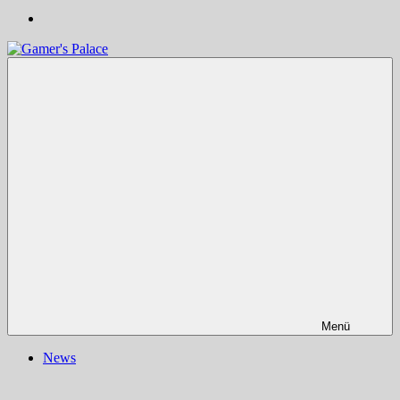
Gamer's
Nachrichten,
Palace
Berichte,
Reviews
&
mehr
rund
ums
Gaming
und
darüber
hinaus
|
Ludo
ergo
sum
|
Menü
Gaming-
Blog
News