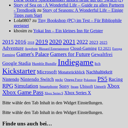
Story of Sea on : A Wonderful Life – Guide zu allen Partnern
- Trendlogik
zu
Story of Seasons: A Wonderful Life – Einige
Tipps zum Start
Lola0807 zu
Tiny Bookshop (PC) im Test – Für Bibliophile
geeignet
khosim zu
Yokai Inn – Ein kleines Inn für Geister
2020
2021
2019
2015
2016
2022
2023
2025
2018
Adventure
Cloud-Gaming
E3 2021
Angebote
Blizzard Entertainment
Europa
Gamer's Palace
Gamers for Future
Gewaltfrei
Farming
Indiegame
Google Stadia
Humble Bundle
Itch
Kickstarter
Microsoft
Nachhaltigkeit
Monatsrückblick
PS5
Nintendo Switch
Racing
Nintendo
npckc
Omega Force
Pokemon
RPG
Simulation
Xbox
Sony
Ubisoft
Smartphone
Umwelt
Steam
Xbox Game Pass
Xbox Series X
Xbox Series S
Bitte wähle den Tab Inhalt in den Widget Einstellungen.
Bitte wähle den Tab Inhalt in den Widget Einstellungen.
Finde uns auch bei…