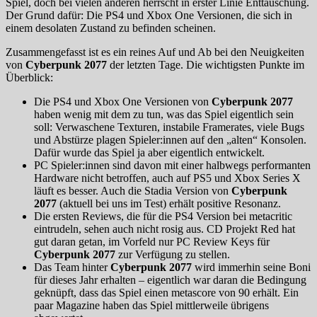
Spiel, doch bei vielen anderen herrscht in erster Linie Enttäuschung.
Der Grund dafür: Die PS4 und Xbox One Versionen, die sich in
einem desolaten Zustand zu befinden scheinen.
Zusammengefasst ist es ein reines Auf und Ab bei den Neuigkeiten
von
Cyberpunk 2077
der letzten Tage. Die wichtigsten Punkte im
Überblick:
Die PS4 und Xbox One Versionen von
Cyberpunk 2077
haben wenig mit dem zu tun, was das Spiel eigentlich sein
soll: Verwaschene Texturen, instabile Framerates, viele Bugs
und Abstürze plagen Spieler:innen auf den „alten“ Konsolen.
Dafür wurde das Spiel ja aber eigentlich entwickelt.
PC Spieler:innen sind davon mit einer halbwegs performanten
Hardware nicht betroffen, auch auf PS5 und Xbox Series X
läuft es besser. Auch die Stadia Version von
Cyberpunk
2077
(aktuell bei uns im Test) erhält positive Resonanz.
Die ersten Reviews, die für die PS4 Version bei metacritic
eintrudeln, sehen auch nicht rosig aus. CD Projekt Red hat
gut daran getan, im Vorfeld nur PC Review Keys für
Cyberpunk 2077
zur Verfügung zu stellen.
Das Team hinter
Cyberpunk 2077
wird immerhin seine Boni
für dieses Jahr erhalten – eigentlich war daran die Bedingung
geknüpft, dass das Spiel einen metascore von 90 erhält. Ein
paar Magazine haben das Spiel mittlerweile übrigens