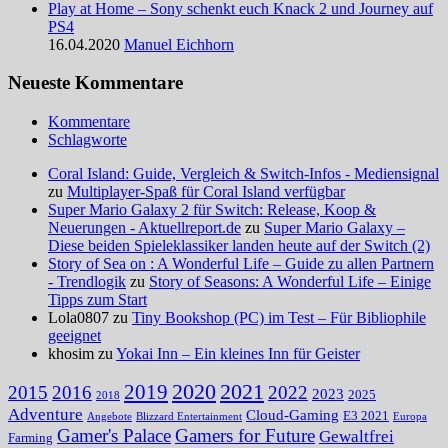
Play at Home – Sony schenkt euch Knack 2 und Journey auf
PS4
16.04.2020
Manuel Eichhorn
Neueste Kommentare
Kommentare
Schlagworte
Coral Island: Guide, Vergleich & Switch-Infos - Mediensignal
zu
Multiplayer-Spaß für Coral Island verfügbar
Super Mario Galaxy 2 für Switch: Release, Koop &
Neuerungen - Aktuellreport.de
zu
Super Mario Galaxy –
Diese beiden Spieleklassiker landen heute auf der Switch (2)
Story of Sea on : A Wonderful Life – Guide zu allen Partnern
- Trendlogik
zu
Story of Seasons: A Wonderful Life – Einige
Tipps zum Start
Lola0807 zu
Tiny Bookshop (PC) im Test – Für Bibliophile
geeignet
khosim zu
Yokai Inn – Ein kleines Inn für Geister
2020
2021
2019
2015
2016
2022
2023
2025
2018
Adventure
Cloud-Gaming
E3 2021
Angebote
Blizzard Entertainment
Europa
Gamer's Palace
Gamers for Future
Gewaltfrei
Farming