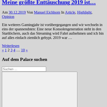
Meine größte Enttäuschung 2019 ist…
Am
30.12.2019
Von
Manuel Eichhorn
In
Article
,
Highlight
,
Opinion
Ein weiteres Gamingjahr ist vorübergegangen und wir wechseln in
eins der spannendsten: Eine neue Konsolengeneration steht in den
Startlöchern, auch das Streaming wird Fahrt aufnehmen und ich bin
auf alles einfach ziemlich gehypt. 2019 war …
Weiterlesen
Seitennummerierung
Vorherige
Nächste
«
1
2
3
4
…
10
»
Beiträge
Beiträge
der
Auf dem Palace suchen
Beiträge
Suchen
nach: