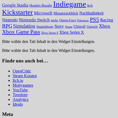
Indiegame
Google Stadia
Humble Bundle
Itch
Kickstarter
Microsoft
Nachhaltigkeit
Monatsrückblick
PS5
Nintendo Switch
Racing
Nintendo
npckc
Omega Force
Pokemon
RPG
Simulation
Xbox
Sony
Ubisoft
Smartphone
Umwelt
Steam
Xbox Game Pass
Xbox Series X
Xbox Series S
Bitte wähle den Tab Inhalt in den Widget Einstellungen.
Bitte wähle den Tab Inhalt in den Widget Einstellungen.
Finde uns auch bei…
OpenCritic
Steam Kurator
Itch.io
Mobygames
YouTube
Treedom
Analytics
Idealo
Meta