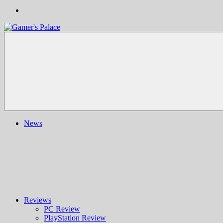
Gamer's
Nachrichten,
Palace
Berichte,
Reviews
&
mehr
rund
ums
Gaming
und
News
darüber
hinaus
|
Ludo
ergo
sum
|
Gaming-
Blog
Reviews
PC Review
PlayStation Review