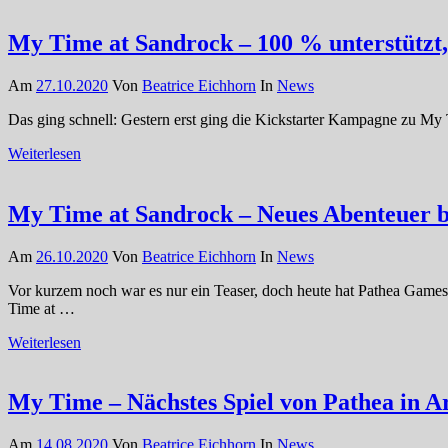
My Time at Sandrock – 100 % unterstützt,
Am
27.10.2020
Von
Beatrice Eichhorn
In
News
Das ging schnell: Gestern erst ging die Kickstarter Kampagne zu My 
Weiterlesen
My Time at Sandrock – Neues Abenteuer b
Am
26.10.2020
Von
Beatrice Eichhorn
In
News
Vor kurzem noch war es nur ein Teaser, doch heute hat Pathea Games
Time at …
Weiterlesen
My Time – Nächstes Spiel von Pathea in A
Am
14.08.2020
Von
Beatrice Eichhorn
In
News