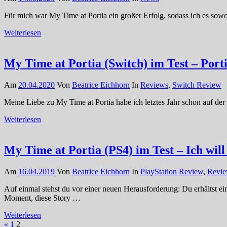
Für mich war My Time at Portia ein großer Erfolg, sodass ich es sowo
Weiterlesen
My Time at Portia (Switch) im Test – Portia
Am
20.04.2020
Von
Beatrice Eichhorn
In
Reviews
,
Switch Review
Meine Liebe zu My Time at Portia habe ich letztes Jahr schon auf de
Weiterlesen
My Time at Portia (PS4) im Test – Ich will
Am
16.04.2019
Von
Beatrice Eichhorn
In
PlayStation Review
,
Revi
Auf einmal stehst du vor einer neuen Herausforderung: Du erhältst eine
Moment, diese Story …
Weiterlesen
Seitennummerierung
Vorherige
«
1
2